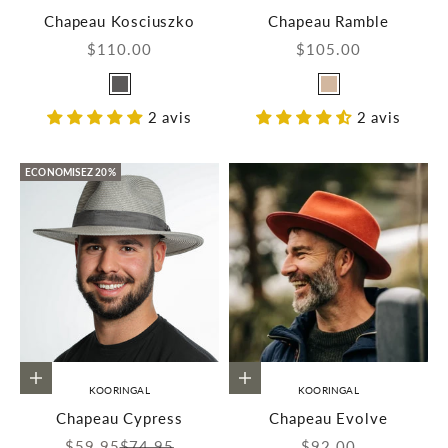
Chapeau Kosciuszko
Chapeau Ramble
Prix de vente
Prix de vente
$110.00
$105.00
Couleur
Couleur
Charcoal
Taupe
2 avis
2 avis
ECONOMISEZ 20%
Choisir les options
Choisir les options
KOORINGAL
KOORINGAL
Chapeau Cypress
Chapeau Evolve
Prix de vente
Prix normal
Prix de vente
$59.95
$74.95
$92.00