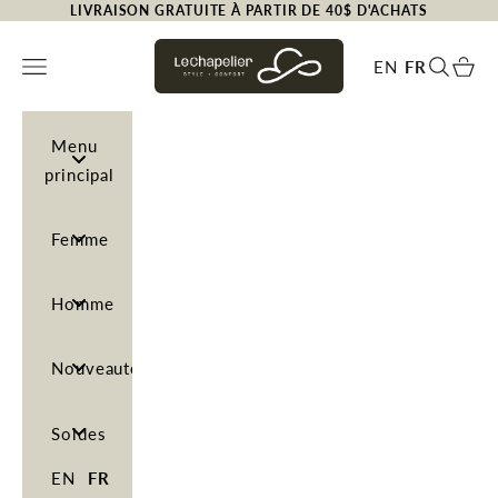
Passer au contenu
LIVRAISON GRATUITE À PARTIR DE 40$ D'ACHATS
LeChapelier.ca
Menu
EN
FR
Recherc
Panie
Menu
principal
Femme
Homme
Nouveautés
Soldes
EN
FR