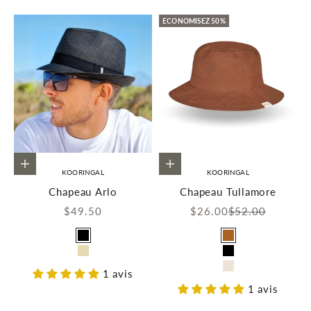
ECONOMISEZ 50%
Choisir les options
Choisir les options
KOORINGAL
KOORINGAL
Chapeau Arlo
Chapeau Tullamore
Prix de vente
Prix de vente
Prix normal
$49.50
$26.00
$52.00
Couleur
Couleur
Noir
Tan
Ivoire
Noir
1 avis
Naturel
1 avis