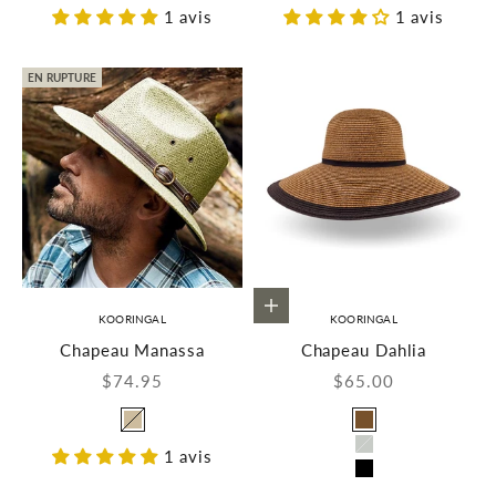
1 avis
1 avis
EN RUPTURE
Choisir les options
KOORINGAL
KOORINGAL
Chapeau Manassa
Chapeau Dahlia
Prix de vente
Prix de vente
$74.95
$65.00
Couleur
Couleur
Naturel
Brun
1 avis
Gris
Noir