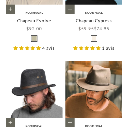
Choisir les options
Choisir les options
KOORINGAL
KOORINGAL
Chapeau Evolve
Chapeau Cypress
Prix de vente
Prix de vente
Prix normal
$92.00
$59.95
$74.95
Couleur
Couleur
Beige
Ivoire
4 avis
1 avis
Choisir les options
Choisir les options
KOORINGAL
KOORINGAL