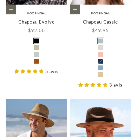
Choisir les options
Choisir les options
KOORINGAL
KOORINGAL
Chapeau Evolve
Chapeau Cassie
Prix de vente
Prix de vente
$92.00
$49.95
Couleur
Couleur
Noir
Bleu
Beige
Taupe
Gris
Rose
Rouille
Marine
5 avis
Denim
Naturel
3 avis