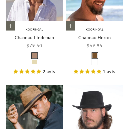
Choisir les options
Choisir les options
KOORINGAL
KOORINGAL
Chapeau Lindeman
Chapeau Heron
Prix de vente
Prix de vente
$79.50
$69.95
Couleur
Couleur
Taupe
Brun
Ivoire
Blanc
2 avis
1 avis