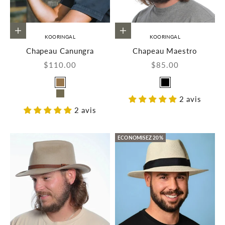
Choisir les options
Choisir les options
KOORINGAL
KOORINGAL
Chapeau Canungra
Chapeau Maestro
Prix de vente
Prix de vente
$110.00
$85.00
Couleur
Couleur
Brun
Noir
2 avis
Olive
2 avis
ECONOMISEZ 20%