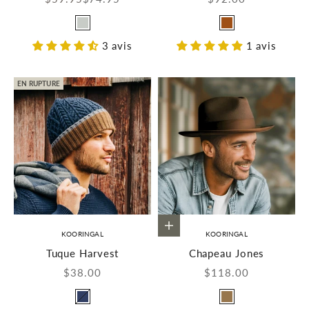
Couleur
Couleur
Gris
Rouille
3 avis
1 avis
EN RUPTURE
Choisir les options
KOORINGAL
KOORINGAL
Tuque Harvest
Chapeau Jones
Prix de vente
Prix de vente
$38.00
$118.00
Couleur
Couleur
Marine
Brun