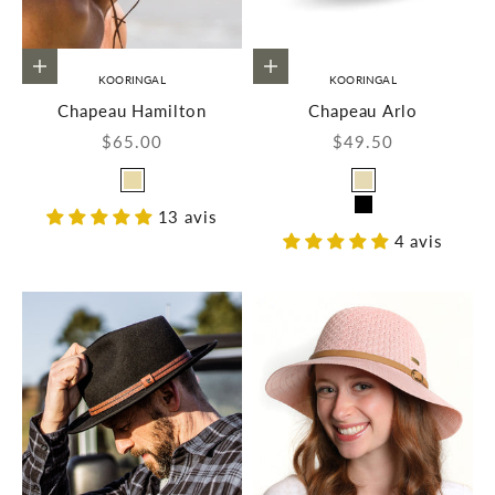
Choisir les options
Choisir les options
KOORINGAL
KOORINGAL
Chapeau Hamilton
Chapeau Arlo
Prix de vente
Prix de vente
$65.00
$49.50
Couleur
Couleur
Naturel
Ivoire
13 avis
Noir
4 avis