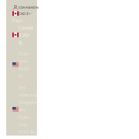
CONNEXION
CAD $
Pays
Canada
(CAD
$)
États-
Unis
(USD
$)
Îles
mineures
éloignées
des
États-
Unis
(USD $)